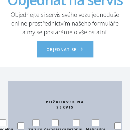
Objednejte si servis svého vozu jednoduše
online prostřednictvím našeho formuláře
a my se postaráme o vše ostatní.
OBJEDNAT SE
POŽADAVEK NA
SERVIS
videlná
Záruční
Karosářská
Sezónní
Náhradní