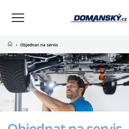
menu
home
Objednat na servis
Objednat na servis