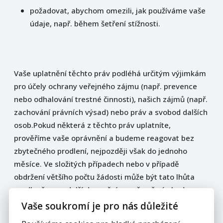
požadovat, abychom omezili, jak používáme vaše
údaje, např. během šetření stížnosti.
Vaše uplatnění těchto práv podléhá určitým výjimkám
pro účely ochrany veřejného zájmu (např. prevence
nebo odhalování trestné činnosti), našich zájmů (např.
zachování právních výsad) nebo práv a svobod dalších
osob.Pokud některá z těchto práv uplatníte,
prověříme vaše oprávnění a budeme reagovat bez
zbytečného prodlení, nejpozději však do jednoho
měsíce. Ve složitých případech nebo v případě
obdržení většího počtu žádosti může být tato lhůta
prodloužena o další dva měsíce, o čemž vás budeme
informovat.
Vaše soukromí je pro nás důležité
Pokud jste nespokojeni s naším používáním vašich